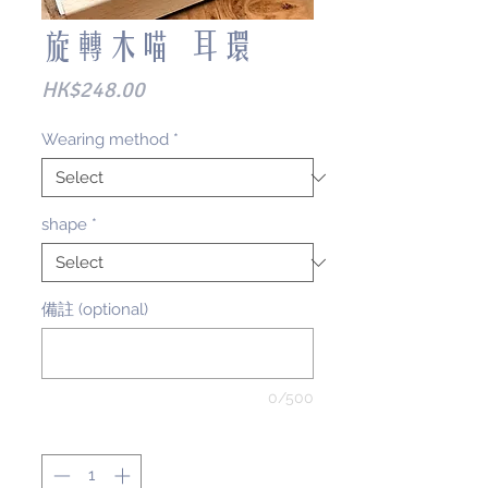
旋轉木喵 耳環
Price
HK$248.00
Wearing method
*
shape
*
備註 (optional)
0/500
Quantity
*