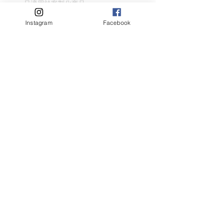
只適用於客製化商品
請盡量顯示毛孩全貌 (可多於1張)
Instagram
Facebook
客人名字 Customer Name
提交
Related Products