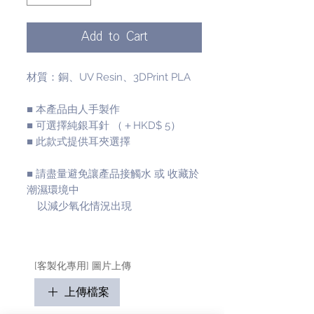
Add to Cart
材質：銅、UV Resin、3DPrint PLA
■ 本產品由人手製作
■ 可選擇純銀耳針 （＋HKD$ 5）
■ 此款式提供耳夾選擇
■ 請盡量避免讓產品接觸水 或 收藏於
潮濕環境中
以減少氧化情況出現
[客製化專用] 圖片上傳
上傳檔案