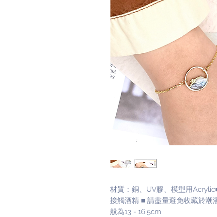
材質：銅、UV膠、模型用Acryli
接觸酒精 ■ 請盡量避免收藏於潮
般為13 - 16.5cm