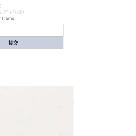
品
(可多於1張)
r Name
提交