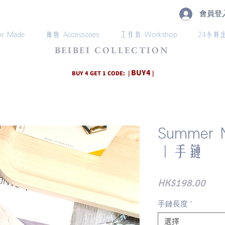
會員登
r Made
飾物 Accessories
工作坊 Workshop
24小時
BEIBEI COLLECTION
BUY4
BUY 4 GET 1 CODE: |
|
Summer N
｜手鏈
價
HK$198.00
格
手鏈長度
*
選擇