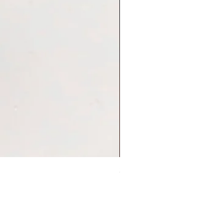
Sleep On Swing Koala 耳環
價格
HK$248.00