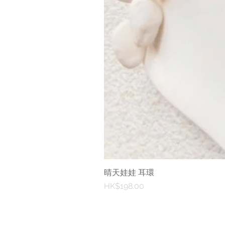
晴天娃娃 耳環
價格
HK$198.00