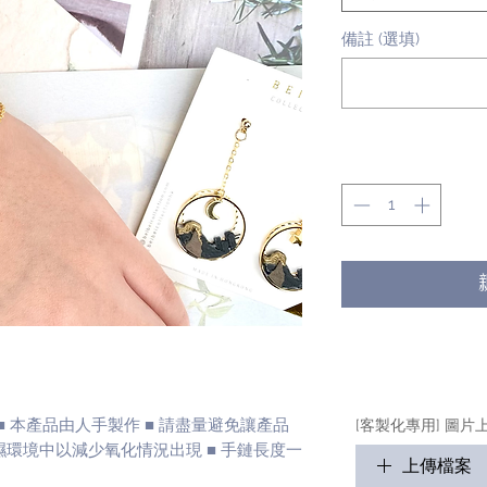
備註 (選填)
數量
*
c■ 本產品由人手製作 ■ 請盡量避免讓產品
[客製化專用] 圖片
濕環境中以減少氧化情況出現 ■ 手鏈長度一
上傳檔案