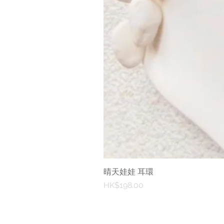
晴天娃娃 耳環
價格
HK$198.00