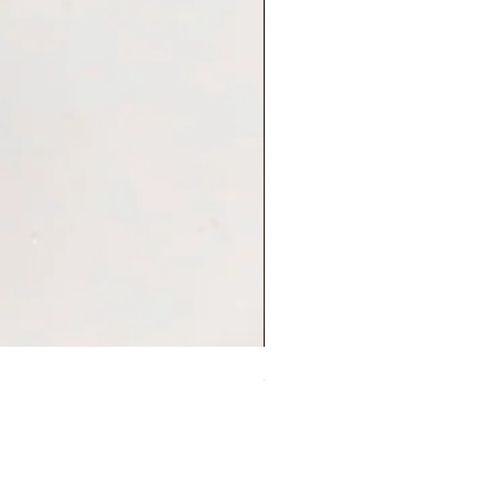
Sleep On Swing Koala 耳環
價格
HK$248.00