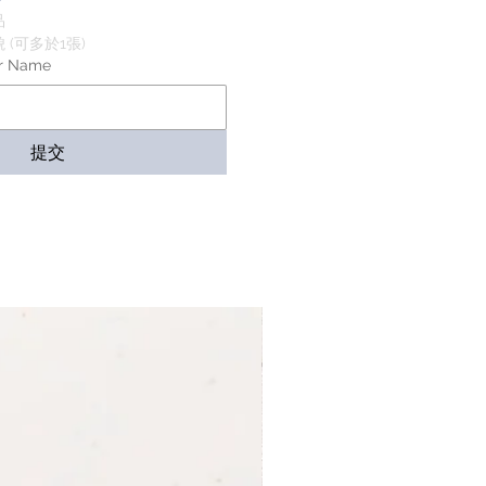
品
(可多於1張)
r Name
提交