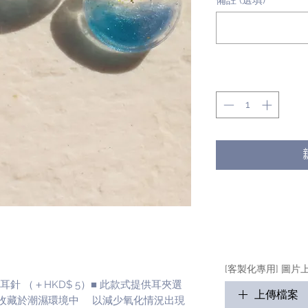
備註 (選填)
數量
*
[客製化專用] 圖片
耳針 （＋HKD$ 5）■ 此款式提供耳夾選
上傳檔案
或 收藏於潮濕環境中 以減少氧化情況出現