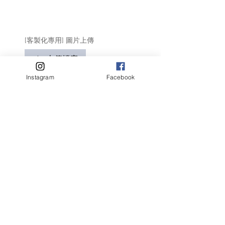
[客製化專用] 圖片上傳
上傳檔案
Instagram
Facebook
只適用於客製化商品
請盡量顯示毛孩全貌 (可多於1張)
客人名字 Customer Name
提交
相關產品