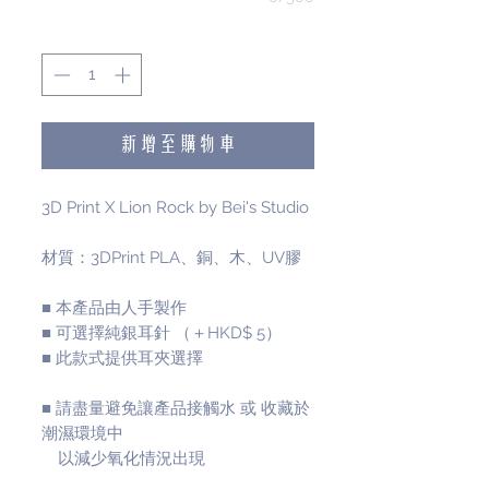
數量
*
新增至購物車
3D Print X Lion Rock by Bei's Studio
材質：3DPrint PLA、銅、木、UV膠
■ 本產品由人手製作
■ 可選擇純銀耳針 （＋HKD$ 5）
■ 此款式提供耳夾選擇
■ 請盡量避免讓產品接觸水 或 收藏於
潮濕環境中
以減少氧化情況出現