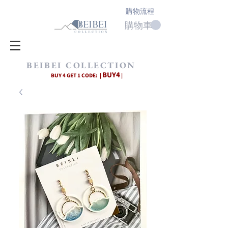
購物流程
購物車
BEIBEI COLLECTION
BUY4
BUY 4 GET 1 CODE: |
|