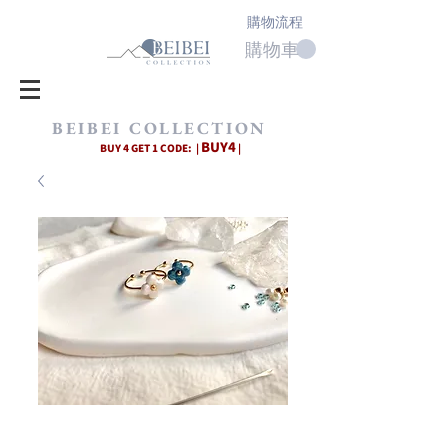
購物流程
購物車
BEIBEI COLLECTION
BUY4
BUY 4 GET 1 CODE: |
|