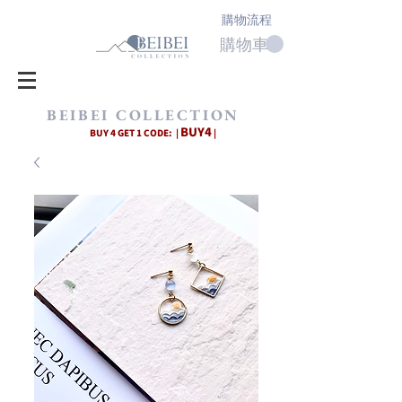
購物流程
購物車
BEIBEI COLLECTION
BUY4
BUY 4 GET 1 CODE: |
|