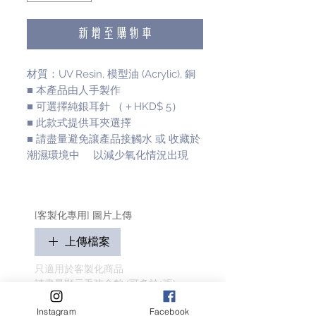
新增至購物車
材質：UV Resin, 模型油 (Acrylic), 銅
■ 本產品由人手製作
■ 可選擇純銀耳針 （＋HKD$ 5）
■ 此款式提供耳夾選擇
■ 請盡量避免讓產品接觸水 或 收藏於
潮濕環境中 以減少氧化情況出現
[客製化專用] 圖片上傳
上傳檔案
只適用於客製化商品
請盡量顯示毛孩全貌 (可多於1張)
客人名字 Customer Name
Instagram
Facebook