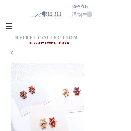
購物流程
購物車
BEIBEI COLLECTION
BUY4
BUY 4 GET 1 CODE: |
|