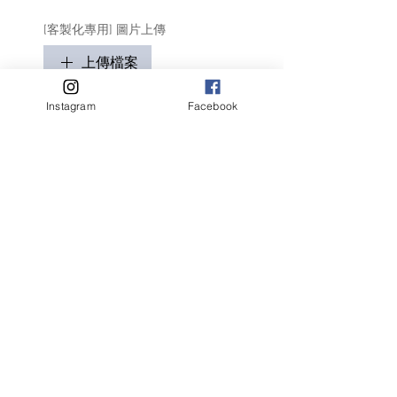
[客製化專用] 圖片上傳
上傳檔案
只適用於客製化商品
Instagram
Facebook
請盡量顯示毛孩全貌 (可多於1張)
客人名字 Customer Name
提交
相關產品