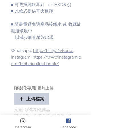
■ 可選擇純銀耳針 （＋HKD$ 5）
■ 此款式提供耳夾選擇
■ 請盡量避免讓產品接觸水 或 收藏於
潮濕環境中
以減少氧化情況出現
Whatsapp:
http://bit.ly/2vKarke
Instagram:
https://www.instagram.c
om/beibeicollectionhk/
[客製化專用] 圖片上傳
上傳檔案
只適用於客製化商品
請盡量顯示毛孩全貌 (可多於1張)
客人名字 Customer Name
Instagram
Facebook