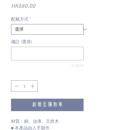
價
HK$80.00
格
配戴方式
*
備註 (選填)
0/500
數量
*
新增至購物車
材質：銅、油漆、天然木
■ 本產品由人手製作