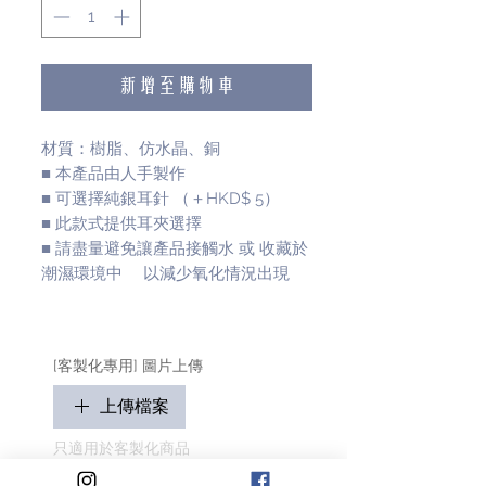
新增至購物車
材質：樹脂、仿水晶、銅
■ 本產品由人手製作
■ 可選擇純銀耳針 （＋HKD$ 5）
■ 此款式提供耳夾選擇
■ 請盡量避免讓產品接觸水 或 收藏於
潮濕環境中 以減少氧化情況出現
[客製化專用] 圖片上傳
上傳檔案
只適用於客製化商品
請盡量顯示毛孩全貌 (可多於1張)