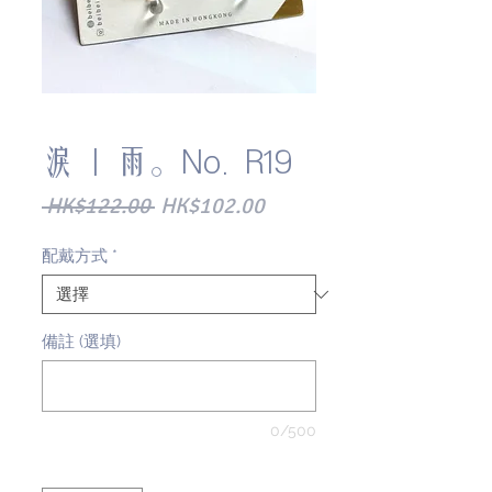
淚 | 雨。No. R19
一
促
 HK$122.00 
HK$102.00
般
銷
配戴方式
*
價
價
格
格
備註 (選填)
0/500
數量
*