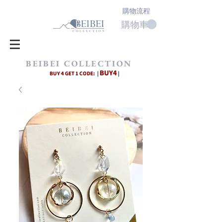
購物流程
購物車
BEIBEI COLLECTION
BUY4
BUY 4 GET 1 CODE: |
|