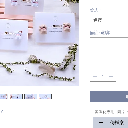
款式
*
選擇
備註 (選填)
數量
*
LA
[客製化專用] 圖片
上傳檔案