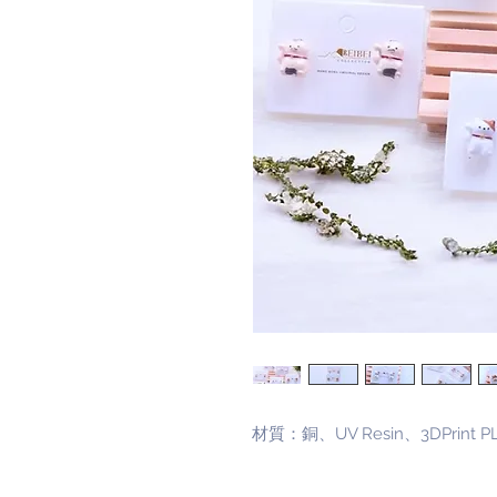
材質：銅、UV Resin、3DPrint P