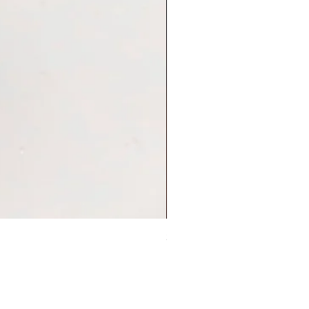
Sleep On Swing Koala 耳環
價格
HK$248.00