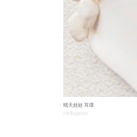
晴天娃娃 耳環
價格
HK$198.00