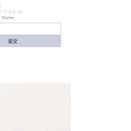
品
(可多於1張)
r Name
提交