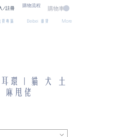
購物流程
購物車
入/註冊
出貨專區
Beibei 雜貨
More
耳環 | 貓 犬 土
 麻甩佬