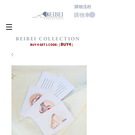
購物流程
購物車
BEIBEI COLLECTION
BUY4
BUY 4 GET 1 CODE: |
|