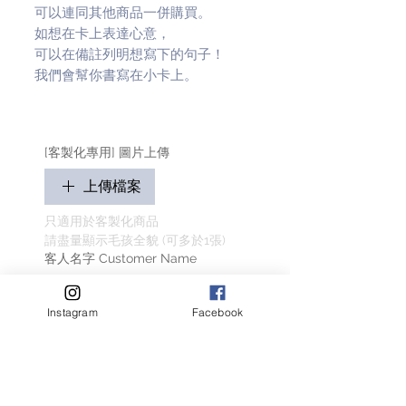
可以連同其他商品一併購買。
如想在卡上表達心意，
可以在備註列明想寫下的句子！
我們會幫你書寫在小卡上。
[客製化專用] 圖片上傳
上傳檔案
只適用於客製化商品
請盡量顯示毛孩全貌 (可多於1張)
客人名字 Customer Name
Instagram
Facebook
提交
相關產品